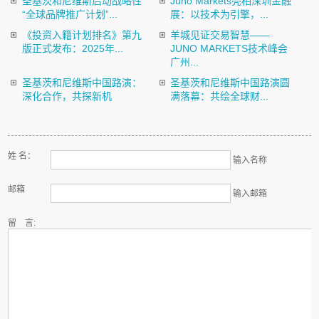
圣基茨和尼维斯启动战略性
Juno Markets亮相深圳金融
“全球品牌推广计划”...
展：以技术为引擎，...
《投资入籍计划排名》第九
羊城见证交易智慧——
版正式发布：2025年...
JUNO MARKETS技术峰会
广州...
圣基茨和尼维斯中国路演：
圣基茨和尼维斯中国路演圆
深化合作，共探新机
满落幕：共绘全球财...
姓 名：
输入名称
邮箱
输入邮箱
留 言: