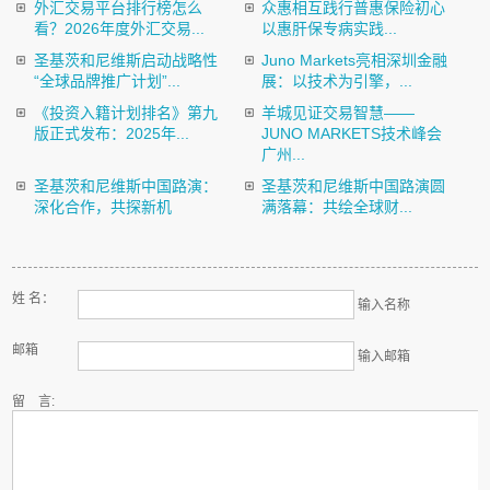
外汇交易平台排行榜怎么
众惠相互践行普惠保险初心
看？2026年度外汇交易...
以惠肝保专病实践...
圣基茨和尼维斯启动战略性
Juno Markets亮相深圳金融
“全球品牌推广计划”...
展：以技术为引擎，...
《投资入籍计划排名》第九
羊城见证交易智慧——
版正式发布：2025年...
JUNO MARKETS技术峰会
广州...
圣基茨和尼维斯中国路演：
圣基茨和尼维斯中国路演圆
深化合作，共探新机
满落幕：共绘全球财...
姓 名：
输入名称
邮箱
输入邮箱
留 言: