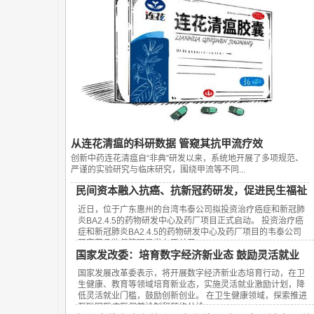
从连花清瘟的科研数据 管窥其抗甲流疗效
创新中药连花清瘟自“非典”研发以来，系统地开展了多项规范、
严谨的实验研究与临床研究，围绕甲流等不同...
民间资本融入抗癌、抗新冠药研发，促进民生福祉
近日，位于广东惠州的台湾韦泰公司拟投资治疗癌症和新冠肺
炎BA2.4.5的药物研发中心及药厂项目正式启动。 投资治疗癌
症和新冠肺炎BA2.4.5的药物研发中心及药厂项目的韦泰公司
国家药品监督管理局发布了关于...
国家发改委：培育数字经济新业态 鼓励灵活就业
国家发展改革委表示，将开展数字经济新业态培育行动，在卫
生健康、教育等领域培育新业态，实施灵活就业激励计划，降
低灵活就业门槛，鼓励创新创业。 在卫生健康领域，探索推进
互联网医疗医保首诊制和预约分诊...