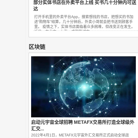
部分实体书店在外卖平台上线 买书几十分钟内可送
达
打开手机里的外卖平台App，搜索想找的书店，把想买的书加
进“购物车”结算，几十分钟后，外卖小哥就会把书送到顾客手
里。 疫情之下，实体书店面临着众多困难，但改变正在发生。
近日，在北京、上海、成都等城市，...
区块链
启动元宇宙全球招聘 METAFX交易所打造全球级外
汇交...
2022年4月1日，METAFX元宇宙外汇交易所正式启动全球战