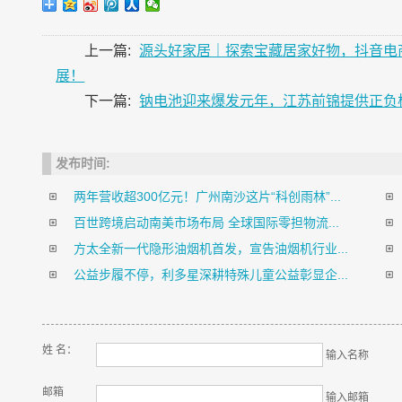
上一篇:
源头好家居｜探索宝藏居家好物，抖音电
展！
下一篇:
钠电池迎来爆发元年，江苏前锦提供正负
发布时间:
两年营收超300亿元！广州南沙这片“科创雨林”...
百世跨境启动南美市场布局 全球国际零担物流...
方太全新一代隐形油烟机首发，宣告油烟机行业...
公益步履不停，利多星深耕特殊儿童公益彰显企...
姓 名：
输入名称
邮箱
输入邮箱