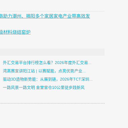
商助力潮州、揭阳多个家居家电产业带高效发
极材料烧结窑炉
外汇交易平台排行榜怎么看？2026年度外汇交易...
湾高赛宣讲阳江站 | 以赛赋能，点亮优势产业...
驱动3D造物新势能：从展到链，2026年TCT深圳...
一路风景一路文明 金堂官仓10公里徒步践新风