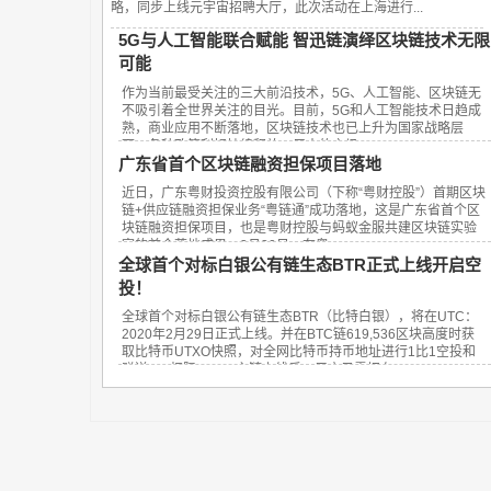
略，同步上线元宇宙招聘大厅，此次活动在上海进行...
5G与人工智能联合赋能 智迅链演绎区块链技术无限
可能
作为当前最受关注的三大前沿技术，5G、人工智能、区块链无
不吸引着全世界关注的目光。目前，5G和人工智能技术日趋成
熟，商业应用不断落地，区块链技术也已上升为国家战略层
面，各种政策利好持续释放，巨大的市场...
广东省首个区块链融资担保项目落地
近日，广东粤财投资控股有限公司（下称“粤财控股”）首期区块
链+供应链融资担保业务“粤链通”成功落地，这是广东省首个区
块链融资担保项目，也是粤财控股与蚂蚁金服共建区块链实验
室的首个落地成果。3月20日，在粤...
全球首个对标白银公有链生态BTR正式上线开启空
投！
全球首个对标白银公有链生态BTR（比特白银），将在UTC：
2020年2月29日正式上线。并在BTC链619,536区块高度时获
取比特币UTXO快照，对全网比特币持币地址进行1比1空投和
赠送SID权限。BTR主链上线后，用户只需把在UT...