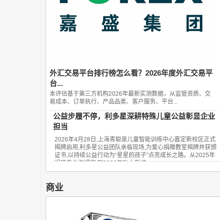
外汇交易平台排行榜怎么看？2026年度外汇交易平
台...
本评估基于第三方机构2026年最新实测数据，从监管资质、交
易成本、订单执行、产品品类、客户服务、平台...
公益步履不停，利多星深耕特殊儿童公益彰显企业
担当
2026年4月28日,上海青聪泉儿童智能训练中心嘉定新校区正式
揭牌启用,利多星公益团队亲临现场,为爱心捐赠教室揭牌并获颁
证书,以持续公益行动为“星星的孩子”点亮成长之路。从2025年
捐建专业沟通室,到2026年助力新校...
商业