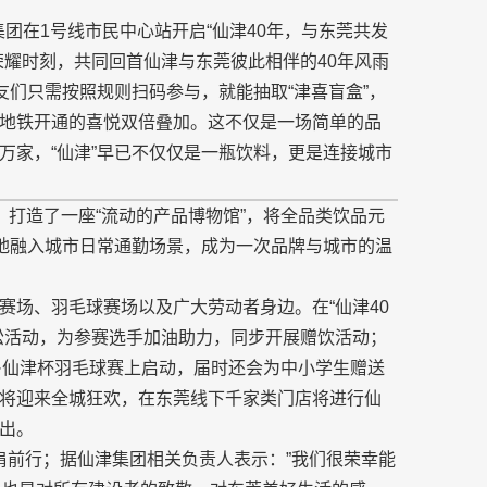
集团在1号线市民中心站开启“仙津40年，与东莞共发
荣耀时刻，共同回首仙津与东莞彼此相伴的40年风雨
友们只需按照规则扫码参与，就能抽取“津喜盲盒”，
地铁开通的喜悦双倍叠加。这不仅是一场简单的品
万家，“仙津”早已不仅仅是一瓶饮料，更是连接城市
，打造了一座“流动的产品博物馆”，将全品类饮品元
然地融入城市日常通勤场景，成为一次品牌与城市的温
赛场、羽毛球赛场以及广大劳动者身边。在“仙津40
松活动，为参赛选手加油助力，同步开展赠饮活动；
学·仙津杯羽毛球赛上启动，届时还会为中小学生赠送
活动将迎来全城狂欢，在东莞线下千家类门店将进行仙
出。
并肩前行；据仙津集团相关负责人表示：”我们很荣幸能