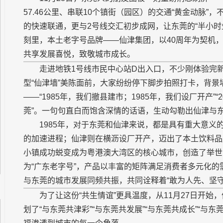
57.46公里、串联10个镇街（园区）的交通“黄金动脉
的快速联通，更与2号线交汇初步成网，让东莞的“半小时
刻里，本土老字号品牌——仙津集团，以40周年为契机，精
共享发展喜悦，致敬城市成长。
走进地铁1号线市民中心站D出入口，不少刚体验完
型“仙津墙”美陈面前，大家纷纷停下脚步拍照打卡，背
——“1985年，我们撤县建市；1985年，我们设厂开产”“
莞”。一句句直白而饱含深情的话语，生动勾勒出仙津与
1985年，对于东莞和仙津来说，都是具有重大意
的加速进程；仙津则在横沥设厂开产，迈出了本土饮料品
小镇成功蜕变成为粤港澳大湾区的核心城市，创造了举世
为“广东老字号”，产品以丰富的矩阵满足消费者多元化
与东莞的城市发展同频共振，共同诠释着“敢为人先、坚
为了让这份“共生情谊”更具温度，从11月27日开始
划了“与东莞共津彩”“与东莞共发展”“与东莞共成长”“与