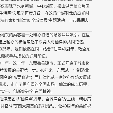
”，不仅实现了水乡新城、中心城区、松山湖等核心片区
生活圈”实现了再度升级。在这场全城聚焦的高光时
心策划“仙津40 全城津喜”主题活动，与市民朋友
新地铁的乘客被一处精心打造的场景深深吸引。在巨
景墙上暖心的标语唤起了东莞人与仙津的共同记忆。
2025年，我们依然在同一站台”“仙津40周年，敬全东
东莞携手共成长的岁月印记。
义的一年。这一年，东莞撤县建市，正式开启了城市化
牌发展的关键第一步。40年来，东莞从一个制造业
闻名的“东莞奇迹”；而仙津也从一家饮料作坊发展成
的需求，走向了更广阔的全国市场。仙津的成长历程，
守实干、创新突破”的东莞精神。
，仙津集团以“仙津40周年，全城津喜”为主线，精心策
东莞共奋斗”等四大篇章的系列活动，让40周年的美好祝