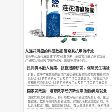
从连花清瘟的科研数据 管窥其抗甲流疗效
创新中药连花清瘟自“非典”研发以来，系统地开展了多项规范、
严谨的实验研究与临床研究，围绕甲流等不同...
民间资本融入抗癌、抗新冠药研发，促进民生福祉
近日，位于广东惠州的台湾韦泰公司拟投资治疗癌症和新冠肺
炎BA2.4.5的药物研发中心及药厂项目正式启动。 投资治疗癌
症和新冠肺炎BA2.4.5的药物研发中心及药厂项目的韦泰公司
国家药品监督管理局发布了关于...
国家发改委：培育数字经济新业态 鼓励灵活就业
国家发展改革委表示，将开展数字经济新业态培育行动，在卫
生健康、教育等领域培育新业态，实施灵活就业激励计划，降
低灵活就业门槛，鼓励创新创业。 在卫生健康领域，探索推进
互联网医疗医保首诊制和预约分诊...