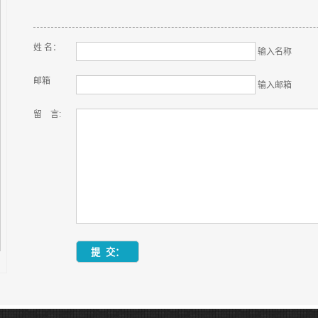
姓 名：
输入名称
邮箱
输入邮箱
留 言: