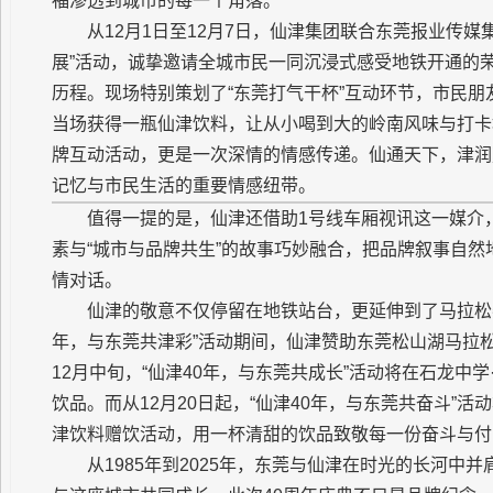
福渗透到城市的每一个角落。
从12月1日至12月7日，仙津集团联合东莞报业传媒
展”活动，诚挚邀请全城市民一同沉浸式感受地铁开通的
历程。现场特别策划了“东莞打气干杯”互动环节，市民朋
当场获得一瓶仙津饮料，让从小喝到大的岭南风味与打卡
牌互动活动，更是一次深情的情感传递。仙通天下，津润
记忆与市民生活的重要情感纽带。
值得一提的是，仙津还借助1号线车厢视讯这一媒介
素与“城市与品牌共生”的故事巧妙融合，把品牌叙事自
情对话。
仙津的敬意不仅停留在地铁站台，更延伸到了马拉松
年，与东莞共津彩”活动期间，仙津赞助东莞松山湖马拉
12月中旬，“仙津40年，与东莞共成长”活动将在石龙中
饮品。而从12月20日起，“仙津40年，与东莞共奋斗”
津饮料赠饮活动，用一杯清甜的饮品致敬每一份奋斗与付
从1985年到2025年，东莞与仙津在时光的长河中