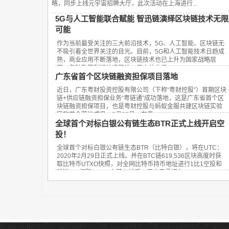
略，同步上线元宇宙招聘大厅，此次活动在上海进行...
5G与人工智能联合赋能 智迅链演绎区块链技术无限
可能
作为当前最受关注的三大前沿技术，5G、人工智能、区块链无
不吸引着全世界关注的目光。目前，5G和人工智能技术日趋成
熟，商业应用不断落地，区块链技术也已上升为国家战略层
面，各种政策利好持续释放，巨大的市场...
广东省首个区块链融资担保项目落地
近日，广东粤财投资控股有限公司（下称“粤财控股”）首期区块
链+供应链融资担保业务“粤链通”成功落地，这是广东省首个区
块链融资担保项目，也是粤财控股与蚂蚁金服共建区块链实验
室的首个落地成果。3月20日，在粤...
全球首个对标白银公有链生态BTR正式上线开启空
投！
全球首个对标白银公有链生态BTR（比特白银），将在UTC：
2020年2月29日正式上线。并在BTC链619,536区块高度时获
取比特币UTXO快照，对全网比特币持币地址进行1比1空投和
赠送SID权限。BTR主链上线后，用户只需把在UT...