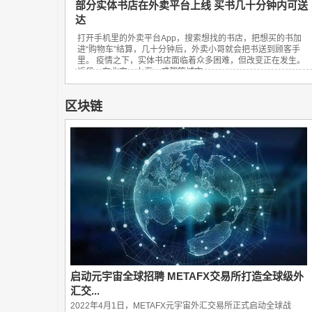
部分实体书店在外卖平台上线 买书几十分钟内可送
达
打开手机里的外卖平台App，搜索想找的书店，把想买的书加
进“购物车”结算，几十分钟后，外卖小哥就会把书送到顾客手
里。 疫情之下，实体书店面临着众多困难，但改变正在发生。
近日，在北京、上海、成都等城市，...
区块链
启动元宇宙全球招聘 METAFX交易所打造全球级外
汇交...
2022年4月1日，METAFX元宇宙外汇交易所正式启动全球战