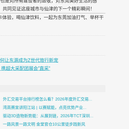
，也是对所有建设者的致敬，对东莞美好生活的感
盒，共同见证这座城市与仙津的下一个精彩瞬间！
卡体验，喝仙津饮料，一起为东莞加油打气、举杯干
如何让东源成为Z世代旅行新宠
，携超大采配团展会”直采”
外汇交易平台排行榜怎么看？2026年度外汇交易...
湾高赛宣讲阳江站 | 以赛赋能，点亮优势产业...
驱动3D造物新势能：从展到链，2026年TCT深圳...
一路风景一路文明 金堂官仓10公里徒步践新风