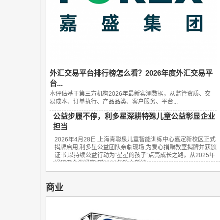
外汇交易平台排行榜怎么看？2026年度外汇交易平
台...
本评估基于第三方机构2026年最新实测数据，从监管资质、交
易成本、订单执行、产品品类、客户服务、平台...
公益步履不停，利多星深耕特殊儿童公益彰显企业
担当
2026年4月28日,上海青聪泉儿童智能训练中心嘉定新校区正式
揭牌启用,利多星公益团队亲临现场,为爱心捐赠教室揭牌并获颁
证书,以持续公益行动为“星星的孩子”点亮成长之路。从2025年
捐建专业沟通室,到2026年助力新校...
商业