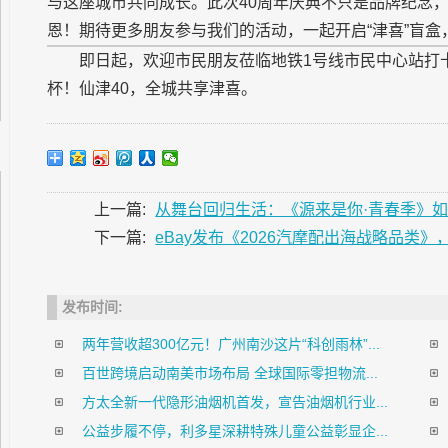
与这座城市共同成长。此次40周年庆典不只是品牌纪念
恩！期待更多朋友参与我们的活动，一起开启“津喜”盲
即日起，欢迎市民朋友莅临地铁1号线市民中心站打
杯！仙津40，全城共享津喜。
上一篇:
从舞台回归生活：《源来是你·青春季》
下一篇:
eBay发布《2026汽摩配出海战略品类》
发布时间:
两年营收超300亿元！广州南沙这片“科创雨林”...
百世跨境启动南美市场布局 全球国际零担物流...
方太全新一代隐形油烟机首发，宣告油烟机行业...
公益步履不停，利多星深耕特殊儿童公益彰显企...