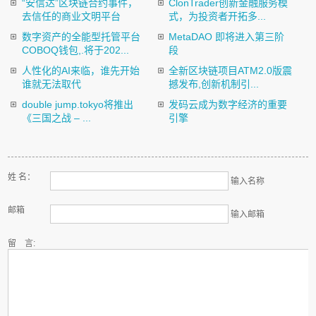
“安信达”区块链合约事件，
ClonTrader创新金融服务模
去信任的商业文明平台
式，为投资者开拓多...
数字资产的全能型托管平台
MetaDAO 即将进入第三阶
COBOQ钱包,.将于202...
段
人性化的AI来临，谁先开始
全新区块链项目ATM2.0版震
谁就无法取代
撼发布,创新机制引...
double jump.tokyo将推出
发码云成为数字经济的重要
《三国之战 – ...
引擎
姓 名：
输入名称
邮箱
输入邮箱
留 言: