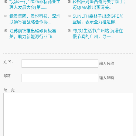
“另起一行”2025非标商业主
轻松应对墨西哥海关手续 启
理人发展大会(第二...
迈QIMA推出预清关...
绿景集团、景悦科技、深圳
SUNLTH森林子出席GFE加
联通签署战略合作协...
盟展，表示全力推进健...
江苏前锦推出硅碳负极窑
#好好生活节广州站 沉浸在
炉，助力新能源行业飞...
慢节奏的广州，寻一...
姓 名：
输入名称
邮箱
输入邮箱
留 言: