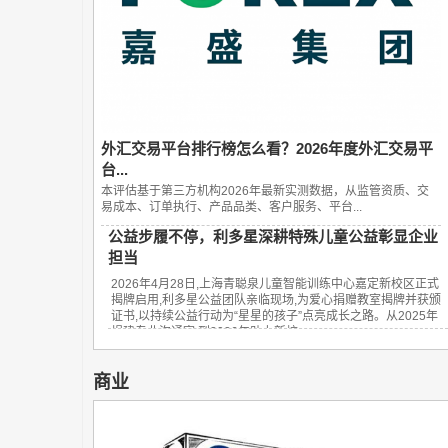
外汇交易平台排行榜怎么看？2026年度外汇交易平
台...
本评估基于第三方机构2026年最新实测数据，从监管资质、交
易成本、订单执行、产品品类、客户服务、平台...
公益步履不停，利多星深耕特殊儿童公益彰显企业
担当
2026年4月28日,上海青聪泉儿童智能训练中心嘉定新校区正式
揭牌启用,利多星公益团队亲临现场,为爱心捐赠教室揭牌并获颁
证书,以持续公益行动为“星星的孩子”点亮成长之路。从2025年
捐建专业沟通室,到2026年助力新校...
商业