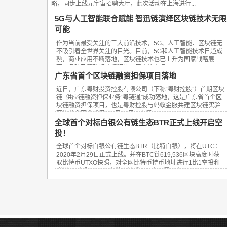
略，同步上线元宇宙招聘大厅，此次活动在上海进行...
5G与人工智能联合赋能 智迅链演绎区块链技术无限
可能
作为当前最受关注的三大前沿技术，5G、人工智能、区块链无
不吸引着全世界关注的目光。目前，5G和人工智能技术日趋成
熟，商业应用不断落地，区块链技术也已上升为国家战略层
面，各种政策利好持续释放，巨大的市场...
广东省首个区块链融资担保项目落地
近日，广东粤财投资控股有限公司（下称“粤财控股”）首期区块
链+供应链融资担保业务“粤链通”成功落地，这是广东省首个区
块链融资担保项目，也是粤财控股与蚂蚁金服共建区块链实验
室的首个落地成果。3月20日，在粤...
全球首个对标白银公有链生态BTR正式上线开启空
投！
全球首个对标白银公有链生态BTR（比特白银），将在UTC：
2020年2月29日正式上线。并在BTC链619,536区块高度时获
取比特币UTXO快照，对全网比特币持币地址进行1比1空投和
赠送SID权限。BTR主链上线后，用户只需把在UT...