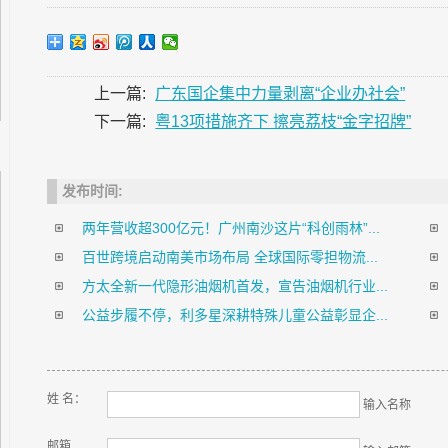
上一篇:
广东国企集中力量剥离“企业办社会”
下一篇:
粤13项措施齐下 擦亮荔枝“金字招牌”
发布时间:
两年营收超300亿元！广州南沙这片“科创雨林”...
百世跨境启动南美市场布局 全球国际零担物流...
方太全新一代隐形油烟机首发，宣告油烟机行业...
公益步履不停，利多星深耕特殊儿童公益彰显企...
姓 名：
输入名称
邮箱