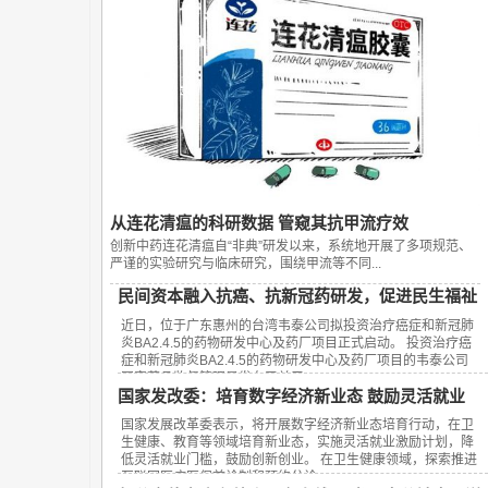
从连花清瘟的科研数据 管窥其抗甲流疗效
创新中药连花清瘟自“非典”研发以来，系统地开展了多项规范、
严谨的实验研究与临床研究，围绕甲流等不同...
民间资本融入抗癌、抗新冠药研发，促进民生福祉
近日，位于广东惠州的台湾韦泰公司拟投资治疗癌症和新冠肺
炎BA2.4.5的药物研发中心及药厂项目正式启动。 投资治疗癌
症和新冠肺炎BA2.4.5的药物研发中心及药厂项目的韦泰公司
国家药品监督管理局发布了关于...
国家发改委：培育数字经济新业态 鼓励灵活就业
国家发展改革委表示，将开展数字经济新业态培育行动，在卫
生健康、教育等领域培育新业态，实施灵活就业激励计划，降
低灵活就业门槛，鼓励创新创业。 在卫生健康领域，探索推进
互联网医疗医保首诊制和预约分诊...