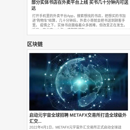
部分实体书店在外卖平台上线 买书几十分钟内可送
达
打开手机里的外卖平台App，搜索想找的书店，把想买的书加
进“购物车”结算，几十分钟后，外卖小哥就会把书送到顾客手
里。 疫情之下，实体书店面临着众多困难，但改变正在发生。
近日，在北京、上海、成都等城市，...
区块链
启动元宇宙全球招聘 METAFX交易所打造全球级外
汇交...
2022年4月1日，METAFX元宇宙外汇交易所正式启动全球战