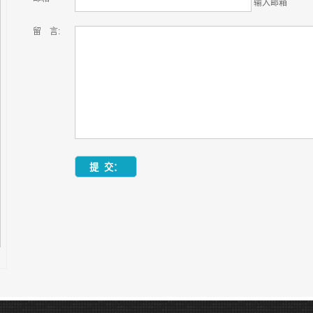
输入邮箱
留 言: