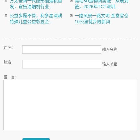
方太全新一代隐形油烟机首
驱动3D造物新势能：从展到
发，宣告油烟机行业...
链，2026年TCT深圳...
公益步履不停，利多星深耕
一路风景一路文明 金堂官仓
特殊儿童公益彰显企...
10公里徒步践新风
姓 名：
输入名称
邮箱
输入邮箱
留 言: