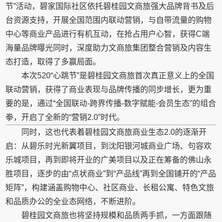
节”活动，碧家国际社区依托碧桂园文商旅强大品牌背书及后
台资源支持，开展全国范围内联动营销，与自带流量的购物
中心等商业产品进行有机互动，在抢占用户心智，获得C端
海量品牌曝光同时，深度助力文商旅集团整合营销及内容生
态打造，取得了多赢局面。
本次520“心跳节”是碧桂园文商旅首次真正意义上的全国
联动营销，获得了商业表现与品牌传播的同步增长，更为重
要的是，通过“全国联动-跨界传播-数字赋能-会员生态”的组合
拳，开启了全新的“营销2.0”时代。
同时，这也代表着碧桂园文商旅商业生态2.0的逐渐开
启：从碧乐时光新翼项目，到沈阳银河城商业广场、句容欢
乐城项目，再到即将开业的广美项目以及正在筹备的佛山永
胜项目，逐步的由“点状商业”到“产品线”再到全国铺开的“产品
矩阵”，构建涵盖购物中心、社区商业、长租公寓、特色文旅
和品质办公的全业态网络，不断进阶。
碧桂园文商旅也将坚持规模和品质两手抓，一方面跟随