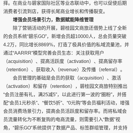
择。在商业与碧家国际社区等业态联动中，也可以促使后期
消费者引流到店，获得长尾商业增长和传播裂变。
增强会员场景引力，数据赋能降维管理
除了营销活动的开展，碧桂园文商旅还借势上线了全新
的会员系统“碧乐GO”，新增会员超10000人，总会员量突破
4.2万，同比增长8869%，打造了极具价值的私域流量池，并
通过“AARRR”模型完善会员生态：关注获取用户
（acquisition）、提高活跃度（activation）、提高留存率
（retention）、获取收入（revenue）及传播（referral）。
会员管理的基础是会员的获取（acquisition）、激活
（activation）和留存（retention），碧桂园文商旅特别推出
“会员注册有礼，满25减5”，以此进行第一波的“圈粉”，并搭
配“会员1元秒杀”、“餐饮5折”、“0元购”等会员福利活动，增强
会员消费场景引力，提高会员活跃度和留存率。而将私域会
员流量转化为不断复购的电商流量，则需要引入“数据”视
角，“碧乐GO”系统提供了数据产品、标签群组管理，并支持