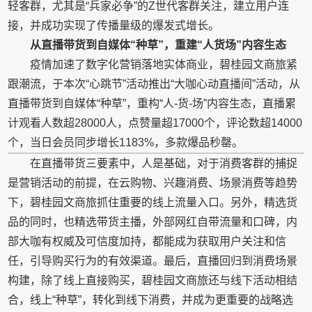
轻客群，尤其是“兵家必争”的Z世代客群关注，建立用户连
接，并成功实现了传播量级的爆发式增长。
从直播带货到自媒体“种草”，重建“人货场”内容生态
疫情加速了数字化营销落地实体商业，碧桂园文商旅紧
跟潮流，于本次“心跳节”活动推出“大咖心动直播间”活动，从
直播带货到自媒体“种草”，重构“人-货-场”内容生态，直播累
计观看人数超28000人，点赞量超17000个，评论数超14000
个，当日会员同步增长1183%，多款爆品秒罄。
在直播带货三要素中，人是基础，对于消费客群的捕捉
是营销活动的前提，在云购物、兴趣消费、场景消费等趋势
下，碧桂园文商旅抓住重要的线上流量入口。另外，精选货
品的同时，也精选带货主播，外部网红自带流量和口碑，内
部大咖有权威及可信度加持，都能成为获取用户关注和信
任，引导购买行为的有效渠道。最后，直播回归到消费场景
构建，除了线上直接购买，碧桂园文商旅还与线下活动相结
合，线上“种草”，转化到线下消费，并成为更重要的战略选