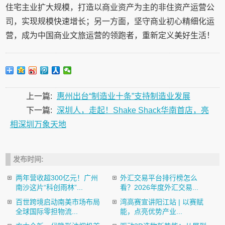
住宅主业扩大规模，打造以商业资产为主的非住资产运营公
司，实现规模快速增长；另一方面，坚守商业初心精细化运
营，成为中国商业文旅运营的领跑者，重新定义美好生活！
上一篇:
惠州出台“制造业十条”支持制造业发展
下一篇:
深圳人，走起！Shake Shack华南首店，亮
相深圳万象天地
发布时间:
两年营收超300亿元！广州
外汇交易平台排行榜怎么
南沙这片“科创雨林”...
看？2026年度外汇交易...
百世跨境启动南美市场布局
湾高赛宣讲阳江站 | 以赛赋
全球国际零担物流...
能，点亮优势产业...