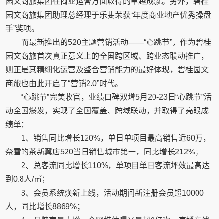
园文商旅集团在商业运营方面取得的卓越成就。另外，碧桂
园文商旅集团助理总经理于乐斐荣获“年度商业地产优秀操盘
手”奖项。
而最新推出的520主题营销活动——“心跳节”，作为碧桂
园文商旅首次真正意义上的全国跨区域、跨业态联动推广，
则正是其精细化运营及整合营销能力的最好体现，碧桂园文
商旅也由此开启了“营销2.0”时代。
“心跳节”完美收官，业绩口碑双增5月20-23日“心跳节”活
动全国爆发，实现了全国覆盖、跨域联动，并取得了亮眼成
绩单：
1、销售同比增长120%，单日单项目最高销售近60万，
奈雪的茶新翼店520当日销售城市第一，同比增长212%；
2、总客流同比增长110%，单项目单日客流坪效最高达
到0.8人/㎡；
3、会员系统焕新上线，活动期间新注册会员超10000
人，同比增长8869%；