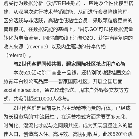
购买行为数据分析（对应RFM模型）、应用及个性化模型搭
建，从深层次进行技术营销赋能，从而进行会员降维管理，
区分活跃与非活跃，高粘性低粘性会员，采取颗粒度更高的
管理模式。在数据赋能的基础上，“碧乐GO”可以将数据流量
转化为电商流量，同时铺陈线下消费O2O，获得持续复购的
收入来源（revenue）以及内生驱动的分享传播
（referral）。
与Z世代客群同频共振，碧家国际社区抢占用户心智
本次520活动除了商业产品线，还特别联动碧桂园文商
旅青年白领公寓品牌——碧家国际社区，开展全国层面
socialinteraction，通过玫瑰派送、周末户外野餐交友等方
式，共吸引超过10000人参与。
Z世代客群是目前最具为主动精神消费的群体，已经成
为长租市场的“中流砥柱”，在运营模式方面需要更多元化、
时尚化、潮流化才能与之同频共振，成为实现流量注入的最
佳入口，创造高入住、高坪效、高协同收益。此次520“心跳