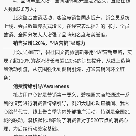
4、品牌声量大增，全网媒体曝光量超2亿次，直播在线
人数超2.8万人；
此次整合营销活动，客流与销售同步提升，新会员系统
上线，会员数量爆发式增长。在经营表现提升的同时，全员
营销、全网分发大大增强了品牌知名度与美誉度。
销售猛增120%，“4A营销”显威力
此次“心跳节”，碧桂园文商旅创新采用“4A”营销策略，实
现了超110%的客流增长与超120%的销售提升，从线上造势
到活动引流，从氛围强化到促销引爆，打通营销闭环全链
条：
消费情绪引导/Awareness
抢占用户心智是营销第一要义，碧桂园文商旅通过一系
列的造势进行消费者情绪引导，例如大咖心动直播间、我为
心跳节代言、线上告白季等内外部推广活动，特别是全国21
城的联动，潜移默化地影响了消费者对于520节点的消费心
理，为后续行动奠定基础。