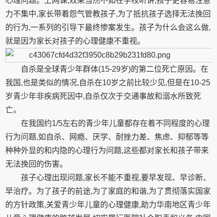
心理问题。上网课,效果当然不如在学校听讲,孩子更容易注意
力不集中,家长带着怨气管教孩子,为了抵抗孩子选择无法挽回
的行为,一系列的引导下最终惨案发生。孩子为什么会这么做,
就是因为家长对孩子的心理健康不重视。
自杀是全球青少年群体(15-29岁)的第二位死亡原因。在
我国,也是类似的情况,自杀在10岁之前比较少见,但是在10-25
岁青少年非疾病死因中,自杀仅次于交通事故和溺水所致死
亡。
在我国约1/5左右的青少年儿童都存在着不同程度的心理
行为问题,如自杀、网瘾、厌学、耐挫力差、焦虑、抑郁等等
种种外显的和内隐的心理行为问题,这些都对家长和孩子带来
无法挽回的伤害。
孩子心理出现问题,家长不能不重视,要早发现、早诊断、
早治疗。为了孩子的前途,为了家庭的和谐,为了贯彻落实国家
的方针政策,关爱青少年儿童的心理健康,助力华南地区青少年