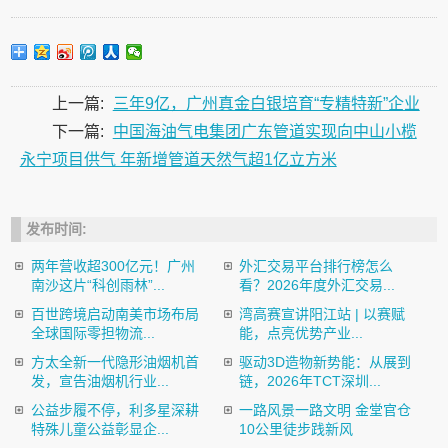
上一篇:
三年9亿，广州真金白银培育“专精特新”企业
下一篇:
中国海油气电集团广东管道实现向中山小榄
永宁项目供气 年新增管道天然气超1亿立方米
发布时间:
两年营收超300亿元！广州
外汇交易平台排行榜怎么
南沙这片“科创雨林”...
看？2026年度外汇交易...
百世跨境启动南美市场布局
湾高赛宣讲阳江站 | 以赛赋
全球国际零担物流...
能，点亮优势产业...
方太全新一代隐形油烟机首
驱动3D造物新势能：从展到
发，宣告油烟机行业...
链，2026年TCT深圳...
公益步履不停，利多星深耕
一路风景一路文明 金堂官仓
特殊儿童公益彰显企...
10公里徒步践新风