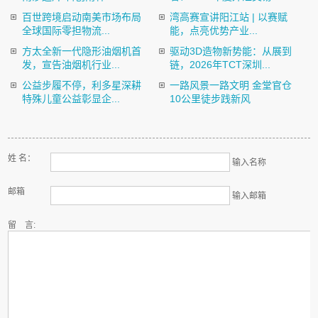
百世跨境启动南美市场布局
湾高赛宣讲阳江站 | 以赛赋
全球国际零担物流...
能，点亮优势产业...
方太全新一代隐形油烟机首
驱动3D造物新势能：从展到
发，宣告油烟机行业...
链，2026年TCT深圳...
公益步履不停，利多星深耕
一路风景一路文明 金堂官仓
特殊儿童公益彰显企...
10公里徒步践新风
姓 名：
输入名称
邮箱
输入邮箱
留 言: