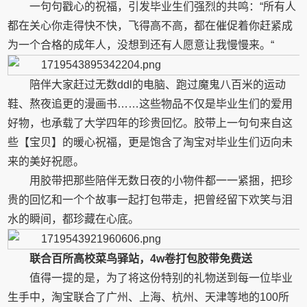
一句句戳心的祝福，引发毕业生们强烈的共鸣：“所有人
都在关心你走得快不快，飞得高不高，都在催促着你赶紧成
为一个合格的成年人，没想到还有人愿意让我慢慢来。“
陪伴大家赶过无数ddl的电脑、跑过魔鬼八百米的运动
鞋、熬夜追更的漫画书……这些物品不仅是毕业生们的爱用
好物，也承载了大学四年的珍贵回忆。胶带上一句句来自这
些【宝贝】的暖心祝福，更是饱含了淘宝对毕业生们迈向未
来的美好祝愿。
用胶带把那些陪伴无数日夜的小物件都一一紧捆，把珍
贵的回忆和一个个故事一起打包带走，把曾经留下欢笑与泪
水的瞬间，都珍藏在心底。
联合百所高校菜鸟驿站，4w卷打包胶带免费送
值得一提的是，为了将这份特别的礼物送到每一位毕业
生手中，淘宝联合了广州、上海、杭州、天津等地的100所