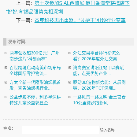
上一篇:
第十次参加SIAL西雅展 厦门香满堂将携旗下
“好好牌”爆品强势亮相深圳
下一篇:
杰克科技再出重器，“过梗王”引领行业变革
发布时间:
两年营收超300亿元！广州
外汇交易平台排行榜怎么
南沙这片“科创雨林”...
看？2026年度外汇交易...
百世跨境启动南美市场布局
湾高赛宣讲阳江站 | 以赛赋
全球国际零担物流...
能，点亮优势产业...
方太全新一代隐形油烟机首
驱动3D造物新势能：从展到
发，宣告油烟机行业...
链，2026年TCT深圳...
公益步履不停，利多星深耕
一路风景一路文明 金堂官仓
特殊儿童公益彰显企...
10公里徒步践新风
姓 名：
输入名称