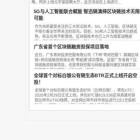
略，同步上线元宇宙招聘大厅，此次活动在上海进行...
5G与人工智能联合赋能 智迅链演绎区块链技术无限
可能
作为当前最受关注的三大前沿技术，5G、人工智能、区块链无
不吸引着全世界关注的目光。目前，5G和人工智能技术日趋成
熟，商业应用不断落地，区块链技术也已上升为国家战略层
面，各种政策利好持续释放，巨大的市场...
广东省首个区块链融资担保项目落地
近日，广东粤财投资控股有限公司（下称“粤财控股”）首期区块
链+供应链融资担保业务“粤链通”成功落地，这是广东省首个区
块链融资担保项目，也是粤财控股与蚂蚁金服共建区块链实验
室的首个落地成果。3月20日，在粤...
全球首个对标白银公有链生态BTR正式上线开启空
投！
全球首个对标白银公有链生态BTR（比特白银），将在UTC：
2020年2月29日正式上线。并在BTC链619,536区块高度时获
取比特币UTXO快照，对全网比特币持币地址进行1比1空投和
赠送SID权限。BTR主链上线后，用户只需把在UT...