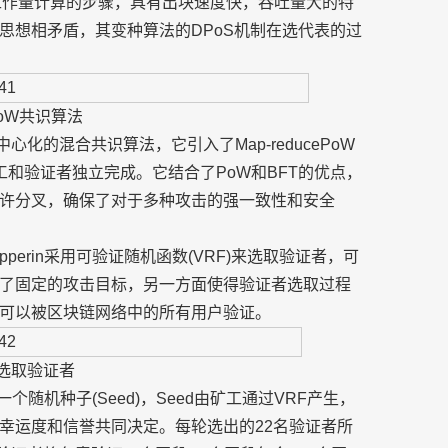
工作量计算的步骤，具有出块速度快，吞吐量大的特
思想相矛盾，其变种算法的DPoS机制在选代表的过
oW共识算法
中心化的混合共识算法，它引入了Map-reducePoW
工和验证者独立完成。它结合了PoW和BFT的优点，
许分叉，确保了对于多种攻击的强一致性和安全
erin采用可验证随机函数(VRF)来选取验证者，可
了固定的攻击目标，另一方面使得验证者选取过程
可以被区块链网络中的所有用户验证。
选取验证者
个随机种子(Seed)，Seed由矿工通过VRF产生，
幸运度和信誉共同决定。每轮选出的22名验证者所