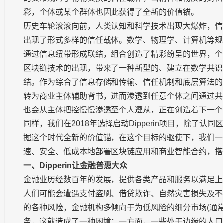
彩，个体或某个群体也因此获得了全新的价值锚。
历史车轮滚滚向前，人类认知和科学技术出现大爆炸，信
出现了形式多样的信任载体。数学、物理学、计算机等规
通过信息纽带形成联结，组合创造了精彩纷呈的世界，个
区块链技术的出现，带来了一种新型的、建立在数学共识
结。作为综合了信息存储和传输、信任机制和底层算法的
转为商业主体辅助背书，进而渗透到任意个体之间通过共
也会从主体把控慢慢渗透至个人遵从，正在创造着下一个
同样，我们在2018年选择启动Dipperin项目，除了
掘这个时代全新的价值锚，在这个目标的驱使下，我们一
速、安全、低成本地部署区块链应用和商业智能合约，搭
一、Dipperin让金融普惠大众
金融业历经数百年的发展，提供各类产品和服务以满足上
人们可能会遭遇支付盗刷、借贷欺诈、自然灾害损失及不
的各种风险，金融机构多倾向于为低风险的细分市场(通
务，这就造成了一种困境：一方面，一些处于边缘的人口