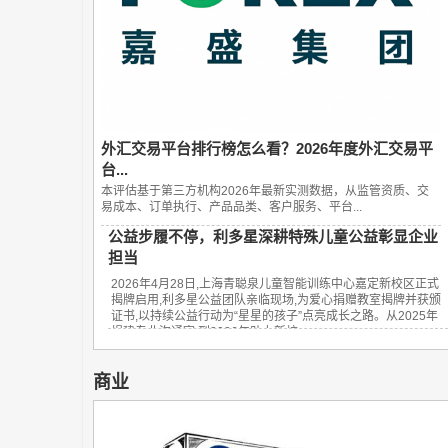
外汇交易平台排行榜怎么看？2026年度外汇交易平
台...
本评估基于第三方机构2026年最新实测数据，从监管资质、交
易成本、订单执行、产品品类、客户服务、平台...
公益步履不停，利多星深耕特殊儿童公益彰显企业
担当
2026年4月28日,上海青聪泉儿童智能训练中心嘉定新校区正式
揭牌启用,利多星公益团队亲临现场,为爱心捐赠教室揭牌并获颁
证书,以持续公益行动为“星星的孩子”点亮成长之路。从2025年
捐建专业沟通室,到2026年助力新校...
商业