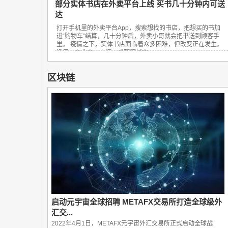
部分实体书店在外卖平台上线 买书几十分钟内可送
达
打开手机里的外卖平台App，搜索想找的书店，把想买的书加
进“购物车”结算，几十分钟后，外卖小哥就会把书送到顾客手
里。 疫情之下，实体书店面临着众多困难，但改变正在发生。
近日，在北京、上海、成都等城市，...
区块链
启动元宇宙全球招聘 METAFX交易所打造全球级外
汇交...
2022年4月1日，METAFX元宇宙外汇交易所正式启动全球战