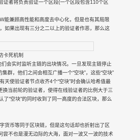
的验证者将负责验证一个区段(一个区段包含110个区
oW能兼顾高性能和高度去中心化，但是也有其局限
，如果出现有三分之二以上的验证者作恶，那么这
防卡死机制
点，他们会实时监听主链的出块情况。一旦发现主链停止
集群，他们之间会相互广播一个“空块”，这些“空块”
天使验证者节点收齐4个“空块”时会确认哈希值最
了更换当前轮的验证者，使得在线验证者的比例大于三
确认了“空块”的同时收到了同一高度的合法区块，那么
字货币等同于区块链，但是这句话却也折射出了区
前何尝不也是漫无边际的大海，面对一波又一波的技术