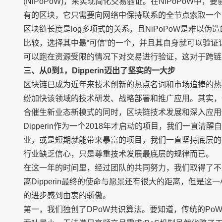
(NiPoPoW)，来实现简化交易验证。在NiPoPoW
有的区块，它只需要向网络中保持联系的全节点索取一个N
区块链长度是log多项式的关系，且NiPoPoW是难以伪
比较，选择其中最“可信”的一个，并且其自身就可以验证证
可以跑在资源受限的情况下对交易进行验证，这对于跨链
三、从0到1，Dipperin迈出了坚实的一大步
区块链已成为近年来技术创新的热点名词和市场追捧的热
纷加快该领域的技术研发、战略部署和推广应用。其实，
合催生新业态新模式的同时，区块链技术发展和深入应用
Dipperin作为一个2018年才启动的项目，我们一直
业，或是短期就能带来暴富的项目，我们一直坚持底层的
行业缺乏信心，只是尊重技术发展最底层的规律而已。
在这一年的时间里，经过团队的共同努力，我们取得了不少
离Dipperin最终的使命与愿景还有很大的距离，但是
的进步感到由衷的骄傲。
第一，我们独创了DPoW共识算法。要知道，传统的Po