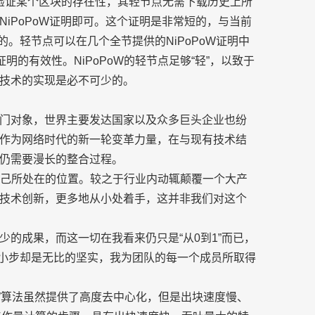
中，要验证某个区块的存在性，其轻节点无需下载历史上所
iPoPoW证明即可。这个证明是非常短的，与当前
造的。轻节点可以在几个全节提供的NiPoPoW证明中
明的有效性。NiPoPoW的轻节点足够“轻”，以致于
技术的实现是必不可少的。
门对象，世界主要发达国家以及众多巨头企业也纷
作为网络时代的新一轮变革力量，在与现有技术结
仍需要漫长的整合过程。
清醒自己所处在的位置。较之于行业内动辄颠覆一个大产
技术创新，更多地从小处着手，这并非我们对这个
的成果，而这一切在我看来仍只是“从0到1”而已，
这一小步却是无比的坚实，我为团队的每一个成员所取得
W算法虽然提供了高度去中心化，但是出块速度慢、