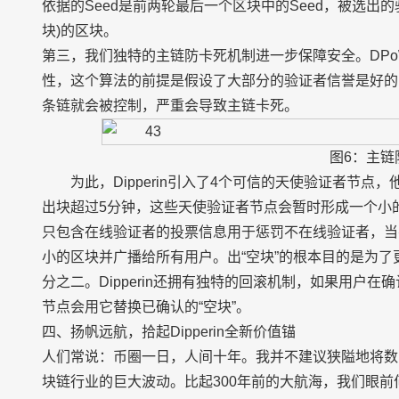
依据的Seed是前两轮最后一个区块中的Seed，被选出
块)的区块。
第三，我们独特的主链防卡死机制进一步保障安全。DP
性，这个算法的前提是假设了大部分的验证者信誉是好的
条链就会被控制，严重会导致主链卡死。
图6：主链
为此，Dipperin引入了4个可信的天使验证者节
出块超过5分钟，这些天使验证者节点会暂时形成一个小的
只包含在线验证者的投票信息用于惩罚不在线验证者，当有
小的区块并广播给所有用户。出“空块”的根本目的是为
分之二。Dipperin还拥有独特的回滚机制，如果用户在
节点会用它替换已确认的“空块”。
四、扬帆远航，拾起Dipperin全新价值锚
人们常说：币圈一日，人间十年。我并不建议狭隘地将数
块链行业的巨大波动。比起300年前的大航海，我们眼