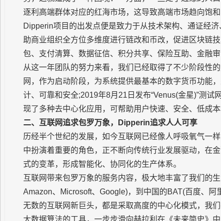
逐利高端群体对应的红海市场，这导致高端市场趋向饱和
Dipperin项目的出发点便是致力于从技术架构、通证
助商业组织全方位多维度进行链改和币改，促进区块链技
包、支付清算、数据征信、积分共享、保险互助、金融审
从这一年团队的努力来看，我们已经取得了不少阶段性的成果。2
网，作为启动阶段，为系统提供最基本的数字货币功能，
计、可靠和安全;2019年8月21日发布“Venus(金星)
现了多种去中心化应用，可帮助用户快速、安全、低成本
二、互联网追求包罗万象，Dipperin追求人人可享
历经半个世纪的发展，如今互联网已经像人呼吸氧气一样
中扮演着重要的角色，正不断向传统行业发展驱动，在金
式的变革，形成智能化、协同化的生产体系。
互联网带来包罗万象的服务内容，极大地丰富了我们的生活。但是
Amazon、Microsoft、Google)，到中国的BAT(
无数的互联网新巨头，都是采取高度的中心化模式，我们
大数据算法的工具，一步步滑向赫拉利在《未来简史》中所