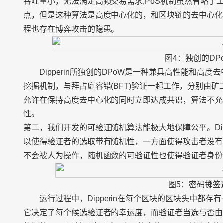
吞吐量小，无法满足高频交易需求;PoS机制虽然省略了
点，但是这种算法是高度中心化的，和区块链的去中心化
程也存在博弈攻击的隐患。
图4：独创的DP
Dipperin所独创的DPoW是一种兼具高性能和高度去
挖掘机制，与拜占庭容错(BFT)验证一起工作，分别由矿
允许在保持高度去中心化的同时立即达成共识，算法不允
性。
第二，我们开发的可验证随机算法能极大地保障公平。Dipp
以使得验证者的选取带有随机性，一方面使得攻击者没有
不会被人为操作，随机函数的可验证性也使得验证者身份
图5：密码掷签
运行过程中，Dipperin在每个区块的区块头中都存有一
它决定了每个候选验证者的幸运度，而验证者当选与否由