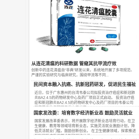
从连花清瘟的科研数据 管窥其抗甲流疗效
创新中药连花清瘟自“非典”研发以来，系统地开展了多项规范、
严谨的实验研究与临床研究，围绕甲流等不同...
民间资本融入抗癌、抗新冠药研发，促进民生福祉
近日，位于广东惠州的台湾韦泰公司拟投资治疗癌症和新冠肺
炎BA2.4.5的药物研发中心及药厂项目正式启动。 投资治疗癌
症和新冠肺炎BA2.4.5的药物研发中心及药厂项目的韦泰公司
国家药品监督管理局发布了关于...
国家发改委：培育数字经济新业态 鼓励灵活就业
国家发展改革委表示，将开展数字经济新业态培育行动，在卫
生健康、教育等领域培育新业态，实施灵活就业激励计划，降
低灵活就业门槛，鼓励创新创业。 在卫生健康领域，探索推进
互联网医疗医保首诊制和预约分诊...