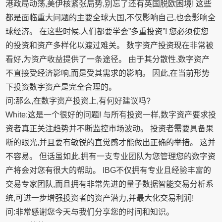
港政局动荡,美伊核紧张局势,别忘了还有英国脱欧困境! 这些
都是面临重大问题的主要全球大国,不仅影响自己,也会影响全
球经济。 在这些时候,人们都要学会”多重投资”! 您必须使您
的投资和资产多样化以渡过难关。 数字资产投资现在非常被
看好,为资产收益提供了一条途径。 由于其分散性,数字资产
不直接受经济影响,而是受其需求的影响。 因此,在当前形势
下投资数字资产是完全合理的。
问:那么,在数字资产投资上,有何好建议吗?
White:这是一个很好的问题! 与所有投资一样,数字资产要求投
资者真正关注趋势并不断监控市场波动。 投资者需要具备果
断的眼光,并且要有敏锐的直觉感才能做出正确的举措。 这并
不容易。 但话虽如此,拥有一支专业团队为您管理您的数字资
产将会对您有很大的帮助。 IBG不仅拥有专业且经验丰富的
交易专家团队,而且拥有非常先进的量子数据智能交易分析系
统,可进一步增强投资者的资产潜力,并最大化交易利润!
问:非常感谢您今天与我们分享您的时间和知识。