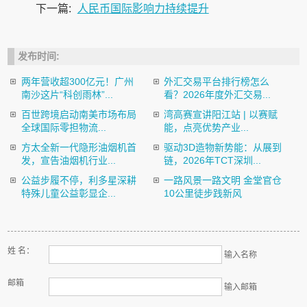
下一篇:
人民币国际影响力持续提升
发布时间:
两年营收超300亿元！广州
外汇交易平台排行榜怎么
南沙这片“科创雨林”...
看？2026年度外汇交易...
百世跨境启动南美市场布局
湾高赛宣讲阳江站 | 以赛赋
全球国际零担物流...
能，点亮优势产业...
方太全新一代隐形油烟机首
驱动3D造物新势能：从展到
发，宣告油烟机行业...
链，2026年TCT深圳...
公益步履不停，利多星深耕
一路风景一路文明 金堂官仓
特殊儿童公益彰显企...
10公里徒步践新风
姓 名：
输入名称
邮箱
输入邮箱