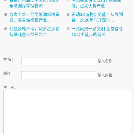
百世跨境启动南美市场布局
湾高赛宣讲阳江站 | 以赛赋
全球国际零担物流...
能，点亮优势产业...
方太全新一代隐形油烟机首
驱动3D造物新势能：从展到
发，宣告油烟机行业...
链，2026年TCT深圳...
公益步履不停，利多星深耕
一路风景一路文明 金堂官仓
特殊儿童公益彰显企...
10公里徒步践新风
姓 名：
输入名称
邮箱
输入邮箱
留 言: